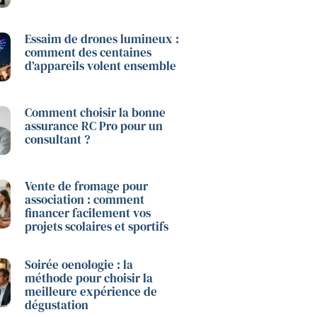
Essaim de drones lumineux :
comment des centaines
d’appareils volent ensemble
Comment choisir la bonne
assurance RC Pro pour un
consultant ?
Vente de fromage pour
association : comment
financer facilement vos
projets scolaires et sportifs
Soirée oenologie : la
méthode pour choisir la
meilleure expérience de
dégustation