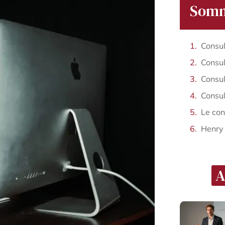
Somm
Henry
A