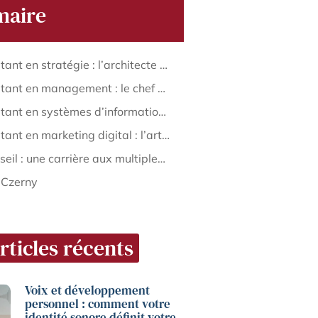
aire
Consultant en stratégie : l’architecte du succès entrepreneurial
Consultant en management : le chef d’orchestre de l’efficacité
Consultant en systèmes d’information : le magicien du digital
Consultant en marketing digital : l’artiste de la visibilité en ligne
Le conseil : une carrière aux multiples facettes
 Czerny
rticles récents
Voix et développement
personnel : comment votre
identité sonore définit votre