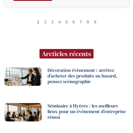
1
2
3
4
5
6
7
8
9
Arcticles récents
Décoration évènement : arrêtez
d’acheter des produits au hasard,
pensez scénographie
Séminaire à Hyères : les meilleurs
lieux pour un événement d’entreprise
réussi