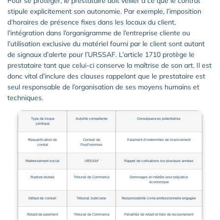
Pour se protéger, le prestataire doit veiller à ce que le contrat
stipule explicitement son autonomie. Par exemple, l’imposition
d’horaires de présence fixes dans les locaux du client,
l’intégration dans l’organigramme de l’entreprise cliente ou
l’utilisation exclusive du matériel fourni par le client sont autant
de signaux d’alerte pour l’URSSAF. L’article 1710 protège le
prestataire tant que celui-ci conserve la maîtrise de son art. Il est
donc vital d’inclure des clauses rappelant que le prestataire est
seul responsable de l’organisation de ses moyens humains et
techniques.
Type de risque
Autorité compétente
Conséquences potentielles
juridique
Requalification de
Conseil de
Paiement d’indemnités de licenciement
contrat
Prud’hommes
Redressement social
URSSAF
Rappel de cotisations sur plusieurs années
Rupture brutale
Tribunal de Commerce
Dommages et intérêts pour préjudice
économique
Défaut de conseil
Tribunal Judiciaire
Responsabilité civile professionnelle engagée
Retard de paiement
Tribunal de Commerce
Pénalités de retard et frais de recouvrement