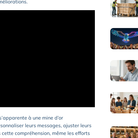
méliorations.
s’apparente à une mine d’or
rsonnaliser leurs messages, ajuster leurs
ns cette compréhension, même les efforts