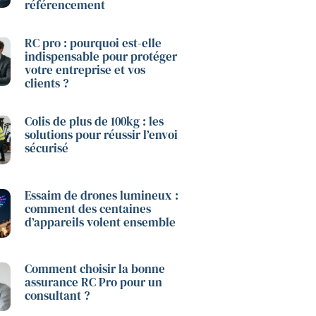
référencement
RC pro : pourquoi est-elle
indispensable pour protéger
votre entreprise et vos
clients ?
Colis de plus de 100kg : les
solutions pour réussir l’envoi
sécurisé
Essaim de drones lumineux :
comment des centaines
d’appareils volent ensemble
Comment choisir la bonne
assurance RC Pro pour un
consultant ?