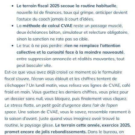
Le terrain fiscal 2025 secoue la routine habituelle
,
nouvelle loi de finances, taux qui grimpe, anticiper devient
l’astuce du coach jamais à court d’idées.
La
méthode de calcul CVAE
reste un passage musclé,
deux échéances béton, simulateur et relecture obligatoire,
sinon la sanction ne rate pas sa cible.
Le truc à ne pas perdre :
rien ne remplace l’attention
collective et la curiosité face à la moindre nouveauté
,
entre suppression annoncée et réalités mouvantes, tout
peut basculer vite.
Est-ce que vous avez déjà croisé ce moment où le formulaire
fiscal s’ouvre, l’écran vous éblouit et les chiffres tentent de
s’échapper ? Un lundi matin, vous relisez vos lignes de CVAE, café
froid en main. Vous guettez les derniers chiffres, vous priez pour
un dossier sans null, vous bloquez, puis finalement vous cliquez.
Le stress flotte, un petit goût d’urgence dans l’air de l’open
space
. Une saison de CVAE, vous le savez, ressemble rarement à
la saison d’avant. Juste quand vous imaginez avoir trouvé la
routine, le paysage glisse.
Le terrain cette année, exercice 2025,
promet encore de jolis rebondissements.
Dans le bureau, on