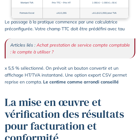
Montant TVA
Prix TTC − Prix HT
1 055 € − 1 000 € = 55 €
Formule Excel
=A1/1,055
=A1-(A1/1,055) pour TVA
Le passage à la pratique commence par une calculatrice
préconfigurée. Votre champ TTC doit être prédéfini avec tau
Articles liés :
Achat prestation de service compte comptable
: le compte à utiliser ?
x 5,5 % sélectionné. On prévoit un bouton convertir et un
affichage HT/TVA instantané. Une option export CSV permet
reprise en compta.
Le centime comme arrondi conseillé
La mise en œuvre et
vérification des résultats
pour facturation et
conformité