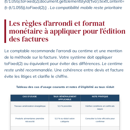
(t/1.055).toFixed(2);document.getElementById(‘tva’).textContent=
(t-(t/1.055)).toFixed(2);} .
La compatibilité mobile reste prioritaire
Les règles d’arrondi et format
monétaire à appliquer pour l’édition
des factures
Le comptable recommande l’arrondi au centime et une mention
de la méthode sur la facture. Votre système doit appliquer
toFixed(2) ou équivalent pour éviter des différences.
Le centime
reste unité recommandée
. Une cohérence entre devis et facture
évite les litiges et clarifie le chiffre.
Tableau des cas d’usage courants et notes d’éligibilité au taux réduit
CAS D’USAGE
TAUX GÉNÉRALEMENT
NOTE PRATIQUE
APPLICABLE
Travaux amélioration énergétique
5,5 % possible
Vérifier conditions et certificats
requis
Produits alimentaires première
5,5 % ou réduit selon
Consulter la liste officielle pour
nécessité
catégorie
confirmer