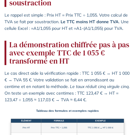
soustraction
Le rappel est simple : Prix HT = Prix TTC ÷ 1,055. Votre calcul de
TVA se fait par soustraction.
Le TTC moins HT donne TVA
. Une
cellule Excel : =A1/1,055 pour HT et =A1-(A1/1,055) pour TVA.
La démonstration chiffrée pas à pas
avec exemple TTC de 1 055 €
transformé en HT
Le cas direct aide la vérification rapide : TTC 1 055 € → HT 1 000
€ → TVA 55 €. Votre validation se fait en arrondissant au
centime et en notant la méthode.
Le taux réduit cinq virgule cinq
.
On teste un exemple avec centimes : TTC 123,47 € → HT =
123,47 ÷ 1,055 ≈ 117,03 € → TVA ≈ 6,44 €.
Tableau des formules et exemples rapides
ÉLÉMENT
FORMULE
EXEMPLE
Prix HT
Prix TTC ÷ 1,055
TTC 1 055 € → HT 1 000 €