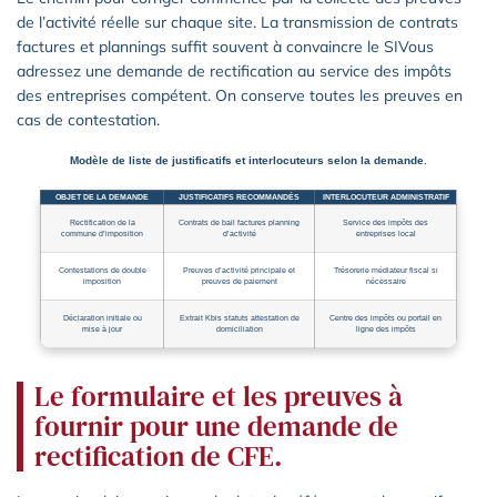
de l’activité réelle sur chaque site. La transmission de contrats
factures et plannings suffit souvent à convaincre le SIVous
adressez une demande de rectification au service des impôts
des entreprises compétent. On conserve toutes les preuves en
cas de contestation.
Modèle de liste de justificatifs et interlocuteurs selon la demande.
OBJET DE LA DEMANDE
JUSTIFICATIFS RECOMMANDÉS
INTERLOCUTEUR ADMINISTRATIF
Rectification de la
Contrats de bail factures planning
Service des impôts des
commune d’imposition
d’activité
entreprises local
Contestations de double
Preuves d’activité principale et
Trésorerie médiateur fiscal si
imposition
preuves de paiement
nécessaire
Déclaration initiale ou
Extrait Kbis statuts attestation de
Centre des impôts ou portail en
mise à jour
domiciliation
ligne des impôts
Le formulaire et les preuves à
fournir pour une demande de
rectification de CFE.