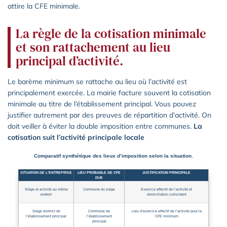
attire la CFE minimale.
La règle de la cotisation minimale
et son rattachement au lieu
principal d’activité.
Le barème minimum se rattache au lieu où l’activité est
principalement exercée. La mairie facture souvent la cotisation
minimale au titre de l’établissement principal. Vous pouvez
justifier autrement par des preuves de répartition d’activité. On
doit veiller à éviter la double imposition entre communes.
La
cotisation suit l’activité principale locale
Comparatif synthétique des lieux d’imposition selon la situation.
SITUATION DE L’ENTREPRISE
LIEU PROBABLE DE CFE
JUSTIFICATION PRINCIPALE
DUE
Siège et activité au même
Commune du siège
Exercice effectif de l’activité et
endroit
domiciliation coïncident
Siège distinct de
Commune de
Lieu d’exercice effectif de l’activité pour la
l’établissement principal
l’établissement
CFE minimum
principal