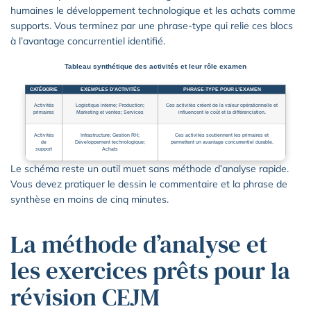
humaines le développement technologique et les achats comme
supports. Vous terminez par une phrase-type qui relie ces blocs
à l’avantage concurrentiel identifié.
Tableau synthétique des activités et leur rôle examen
CATÉGORIE
EXEMPLES D’ACTIVITÉS
PHRASE-TYPE POUR L’EXAMEN
Activités
Logistique interne; Production;
Ces activités créent de la valeur opérationnelle et
primaires
Marketing et ventes; Services
influencent le coût et la différenciation.
Activités
Infrastructure; Gestion RH;
Ces activités soutiennent les primaires et
de
Développement technologique;
permettent un avantage concurrentiel durable.
support
Achats
Le schéma reste un outil muet sans méthode d’analyse rapide.
Vous devez pratiquer le dessin le commentaire et la phrase de
synthèse en moins de cinq minutes.
La méthode d’analyse et
les exercices prêts pour la
révision CEJM