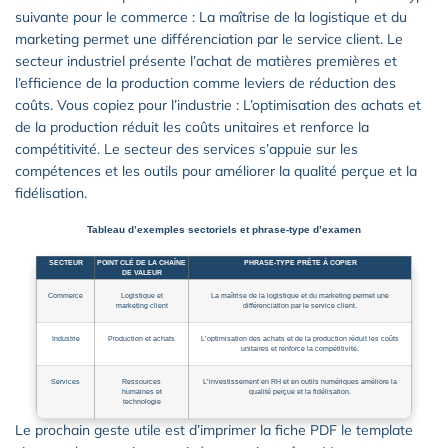
suivante pour le commerce : La maîtrise de la logistique et du
marketing permet une différenciation par le service client. Le
secteur industriel présente l’achat de matières premières et
l’efficience de la production comme leviers de réduction des
coûts. Vous copiez pour l’industrie : L’optimisation des achats et
de la production réduit les coûts unitaires et renforce la
compétitivité. Le secteur des services s’appuie sur les
compétences et les outils pour améliorer la qualité perçue et la
fidélisation.
Tableau d’exemples sectoriels et phrase-type d’examen
SECTEUR
POINT CLÉ DE LA CHAÎNE
PHRASE-TYPE PRÊTE À COPIER
DE VALEUR
Commerce
Logistique et
La maîtrise de la logistique et du marketing permet une
marketing client
différenciation par le service client.
Industrie
Production et achats
L’optimisation des achats et de la production réduit les coûts
unitaires et renforce la compétitivité.
Services
Ressources
L’investissement en RH et en outils numériques améliore la
humaines et
qualité perçue et la fidélisation.
technologie
Le prochain geste utile est d’imprimer la fiche PDF le template