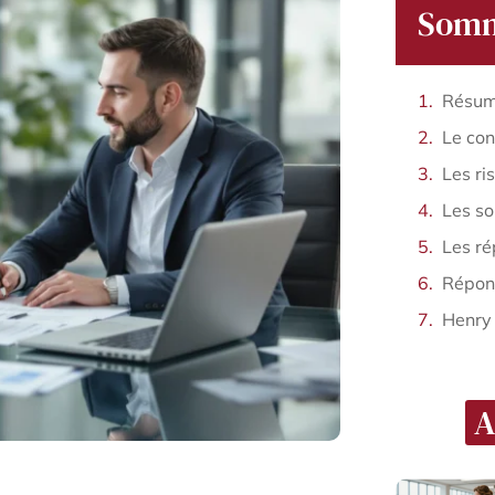
Somm
Répons
Henry
A