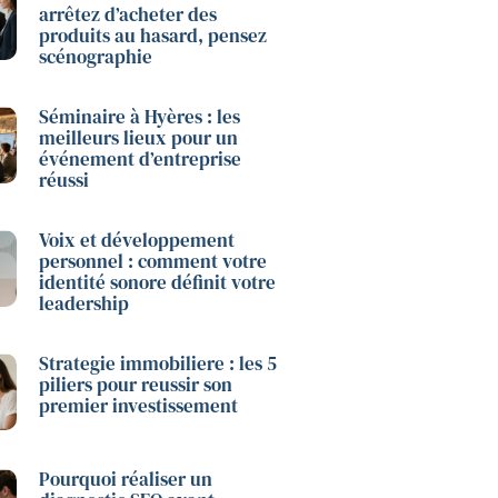
arrêtez d’acheter des
produits au hasard, pensez
scénographie
Séminaire à Hyères : les
meilleurs lieux pour un
événement d’entreprise
réussi
Voix et développement
personnel : comment votre
identité sonore définit votre
leadership
Strategie immobiliere : les 5
piliers pour reussir son
premier investissement
Pourquoi réaliser un