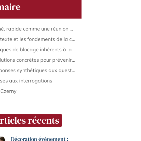
aire
Résumé, rapide comme une réunion du vendredi
Le contexte et les fondements de la co-gérance SARL 50, 50
Les risques de blocage inhérents à la co-gérance 50, 50
Les solutions concrètes pour prévenir ou dénouer un blocage
Les réponses synthétiques aux questions les plus courantes sur la co-gérance SARL 50, 50
es aux interrogations
 Czerny
rticles récents
Décoration évènement :