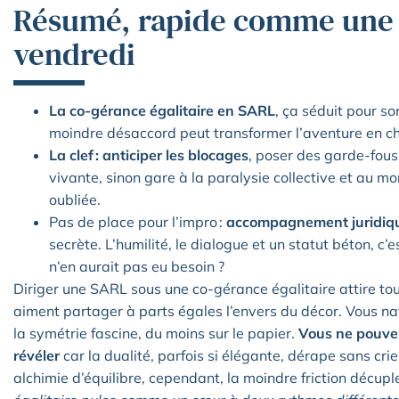
Résumé, rapide comme une 
vendredi
La co-gérance égalitaire en SARL
, ça séduit pour so
moindre désaccord peut transformer l’aventure en c
La clef : anticiper les blocages
, poser des garde-fous
vivante, sinon gare à la paralysie collective et au mo
oubliée.
Pas de place pour l’impro :
accompagnement juridique
secrète. L’humilité, le dialogue et un statut béton, c’e
n’en aurait pas eu besoin ?
Diriger une SARL sous une co-gérance égalitaire attire to
aiment partager à parts égales l’envers du décor. Vous n
la symétrie fascine, du moins sur le papier.
Vous ne pouvez
révéler
car la dualité, parfois si élégante, dérape sans c
alchimie d’équilibre, cependant, la moindre friction décup