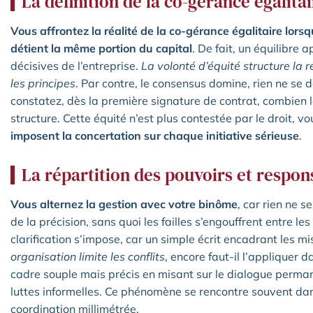
La définition de la co-gérance égalita
Vous affrontez la réalité de la co-gérance égalitaire lors
détient la même portion du capital
. De fait, un équilibre
décisives de l’entreprise.
La volonté d’équité structure la r
les principes
. Par contre, le consensus domine, rien ne se
constatez, dès la première signature de contrat, combien l
structure. Cette équité n’est plus contestée par le droit, 
imposent la concertation sur chaque initiative sérieuse
.
La répartition des pouvoirs et respon
Vous alternez la gestion avec votre binôme
, car rien ne 
de la précision, sans quoi les failles s’engouffrent entre les
clarification s’impose, car un simple écrit encadrant les mis
organisation limite les conflits
, encore faut-il l’appliquer d
cadre souple mais précis en misant sur le dialogue permane
luttes informelles. Ce phénomène se rencontre souvent dans
coordination millimétrée.