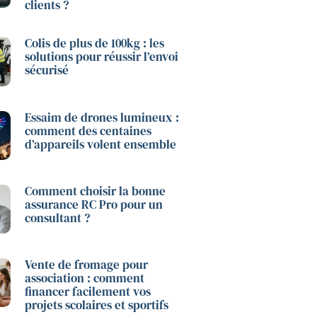
clients ?
Colis de plus de 100kg : les
solutions pour réussir l’envoi
sécurisé
Essaim de drones lumineux :
comment des centaines
d’appareils volent ensemble
Comment choisir la bonne
assurance RC Pro pour un
consultant ?
Vente de fromage pour
association : comment
financer facilement vos
projets scolaires et sportifs