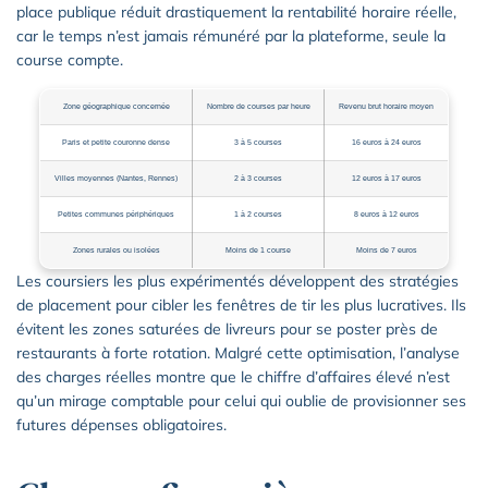
place publique réduit drastiquement la rentabilité horaire réelle,
car le temps n’est jamais rémunéré par la plateforme, seule la
course compte.
Zone géographique concernée
Nombre de courses par heure
Revenu brut horaire moyen
Paris et petite couronne dense
3 à 5 courses
16 euros à 24 euros
Villes moyennes (Nantes, Rennes)
2 à 3 courses
12 euros à 17 euros
Petites communes périphériques
1 à 2 courses
8 euros à 12 euros
Zones rurales ou isolées
Moins de 1 course
Moins de 7 euros
Les coursiers les plus expérimentés développent des stratégies
de placement pour cibler les fenêtres de tir les plus lucratives. Ils
évitent les zones saturées de livreurs pour se poster près de
restaurants à forte rotation. Malgré cette optimisation, l’analyse
des charges réelles montre que le chiffre d’affaires élevé n’est
qu’un mirage comptable pour celui qui oublie de provisionner ses
futures dépenses obligatoires.