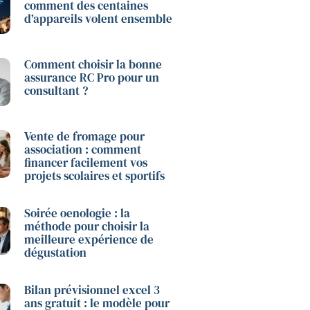
comment des centaines
d’appareils volent ensemble
Comment choisir la bonne
assurance RC Pro pour un
consultant ?
Vente de fromage pour
association : comment
financer facilement vos
projets scolaires et sportifs
Soirée oenologie : la
méthode pour choisir la
meilleure expérience de
dégustation
Bilan prévisionnel excel 3
ans gratuit : le modèle pour