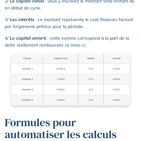
2/
Le capital initial
: vous y inscrivez le montant total restant dû
en début de cycle.
3/
Les intérêts
: ce montant représente le coût financier facturé
par l’organisme prêteur pour la période.
4/
Le capital amorti
: cette somme correspond à la part de la
dette réellement remboursée ce mois-ci.
Période
Capital initial
Intérêts
Annuité
Trimestre 1
10 000 €
50 €
2 531 €
Trimestre 2
7 519 €
37 €
2 531 €
Trimestre 3
5 025 €
25 €
2 531 €
Trimestre 4
2 519 €
12 €
2 531 €
Formules pour
automatiser les calculs