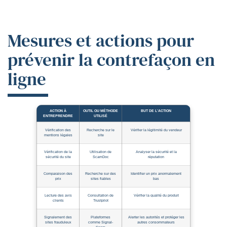
Mesures et actions pour
prévenir la contrefaçon en
ligne
ACTION À
OUTIL OU MÉTHODE
BUT DE L’ACTION
ENTREPRENDRE
UTILISÉ
Vérification des
Recherche sur le
Vérifier la légitimité du vendeur
mentions légales
site
Vérification de la
Utilisation de
Analyser la sécurité et la
sécurité du site
ScamDoc
réputation
Comparaison des
Recherche sur des
Identifier un prix anormalement
prix
sites fiables
bas
Lecture des avis
Consultation de
Vérifier la qualité du produit
clients
Trustpilot
Signalement des
Plateformes
Alerter les autorités et protéger les
sites frauduleux
comme Signal-
autres consommateurs