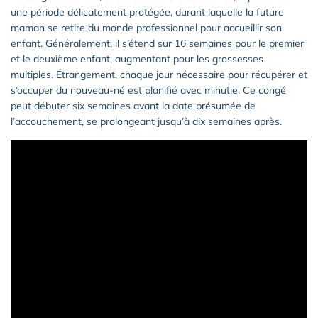
une période délicatement protégée, durant laquelle la future
maman se retire du monde professionnel pour accueillir son
enfant. Généralement, il s’étend sur 16 semaines pour le premier
et le deuxième enfant, augmentant pour les grossesses
multiples. Étrangement, chaque jour nécessaire pour récupérer et
s’occuper du nouveau-né est planifié avec minutie. Ce congé
peut débuter six semaines avant la date présumée de
l’accouchement, se prolongeant jusqu’à dix semaines après.