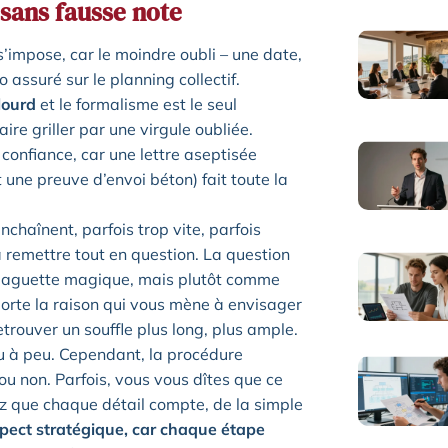
 sans fausse note
’impose, car le moindre oubli – une date,
o assuré sur le planning collectif.
lourd
et le formalisme est le seul
ire griller par une virgule oubliée.
confiance, car une lettre aseptisée
 une preuve d’envoi béton) fait toute la
nchaînent, parfois trop vite, parfois
à remettre tout en question. La question
e baguette magique, mais plutôt comme
orte la raison qui vous mène à envisager
trouver un souffle plus long, plus ample.
eu à peu. Cependant, la procédure
ou non. Parfois, vous vous dîtes que ce
ez que chaque détail compte, de la simple
spect stratégique, car chaque étape