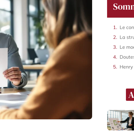
Somm
Doutes
Henry
A