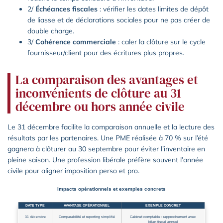
2/
Échéances fiscales
: vérifier les dates limites de dépôt
de liasse et de déclarations sociales pour ne pas créer de
double charge.
3/
Cohérence commerciale
: caler la clôture sur le cycle
fournisseur/client pour des écritures plus propres.
La comparaison des avantages et
inconvénients de clôture au 31
décembre ou hors année civile
Le 31 décembre facilite la comparaison annuelle et la lecture des
résultats par les partenaires. Une PME réalisée à 70 % sur l’été
gagnera à clôturer au 30 septembre pour éviter l’inventaire en
pleine saison. Une profession libérale préfère souvent l’année
civile pour aligner imposition perso et pro.
Impacts opérationnels et exemples concrets
DATE TYPE
AVANTAGE OPÉRATIONNEL
EXEMPLE CONCRET
31 décembre
Comparabilité et reporting simplifié
Cabinet comptable : rapprochement avec
bilan fiscal annuel