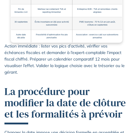
Fin de
Meilleur raccordement TVA et
Entreprise B2B : TVA et remontées clients
trimestre civil
reporting trimestriel
alignées
30 septembre
Évite inventaire en été pour activité
PME tourisme : 70 % CA en juin‑août,
saisonnière
clôture en septembre
Autre date
Possibilité d’optimisation fiscale
Association : exercice calé sur subventions
décalée
ponctuelle
annuelles
Action immédiate : lister vos pics d’activité, vérifier vos
échéances fiscales et demander à l’expert‑comptable l’impact
fiscal chiffré. Préparer un calendrier comparatif 12 mois pour
visualiser l’effet. Valider la logique choisie avec le trésorier ou le
gérant.
La procédure pour
modifier la date de clôture
et les formalités à prévoir
Changer la date impose une décision formelle en assemblée et