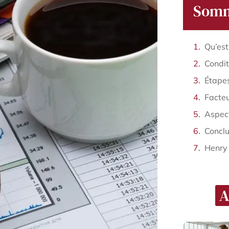
Somm
Conclu
Henry
A