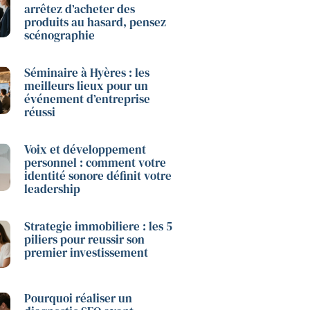
arrêtez d’acheter des
produits au hasard, pensez
scénographie
Séminaire à Hyères : les
meilleurs lieux pour un
événement d’entreprise
réussi
Voix et développement
personnel : comment votre
identité sonore définit votre
leadership
Strategie immobiliere : les 5
piliers pour reussir son
premier investissement
Pourquoi réaliser un