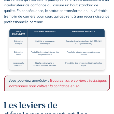
interlocuteur de confiance qui assure un haut standard de
qualité. En conséquence, le statut se transforme en un véritable
tremplin de carrière pour ceux qui aspirent à une reconnaissance
professionnelle pérenne.
TYPE
AVANTAGES PRINCIPAUX
FOURCHETTE SALARIALE
D’EMPLOYEUR
Entreprise
Stabilité et progression
Exemple de salaire évoluant de 1 635 € à 2
publique
hiérarchique
900 € (fonctionnaire)
Entreprise
Flexibilité et éventuels bonus liés
Fourchette adaptée aux compétences de
privée
à la performance
l’individu
Indépendant /
Liberté contractuelle et
Possibilité d’un revenu modulable selon les
freelance
diversification des missions
projets
Vous pourriez apprécier :
Boostez votre carrière : techniques
inattendues pour cultiver la confiance en soi
Les leviers de