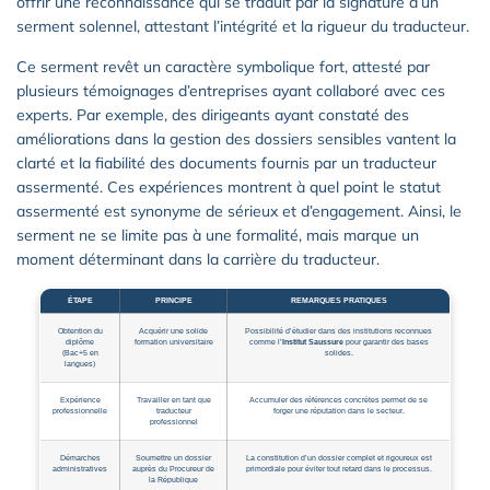
offrir une reconnaissance qui se traduit par la signature d’un
serment solennel, attestant l’intégrité et la rigueur du traducteur.
Ce serment revêt un caractère symbolique fort, attesté par
plusieurs témoignages d’entreprises ayant collaboré avec ces
experts. Par exemple, des dirigeants ayant constaté des
améliorations dans la gestion des dossiers sensibles vantent la
clarté et la fiabilité des documents fournis par un traducteur
assermenté. Ces expériences montrent à quel point le statut
assermenté est synonyme de sérieux et d’engagement. Ainsi, le
serment ne se limite pas à une formalité, mais marque un
moment déterminant dans la carrière du traducteur.
ÉTAPE
PRINCIPE
REMARQUES PRATIQUES
Obtention du
Acquérir une solide
Possibilité d’étudier dans des institutions reconnues
diplôme
formation universitaire
comme l’
Institut Saussure
pour garantir des bases
(Bac+5 en
solides.
langues)
Expérience
Travailler en tant que
Accumuler des références concrètes permet de se
professionnelle
traducteur
forger une réputation dans le secteur.
professionnel
Démarches
Soumettre un dossier
La constitution d’un dossier complet et rigoureux est
administratives
auprès du Procureur de
primordiale pour éviter tout retard dans le processus.
la République