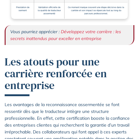
Prestation de
Validation officielle de
Ce moment marque souvent une étape décisive dans la
serment
la qualité de traducteur
carrière et son impact se répercute tout au long du
assermenté
parcours professionnel.
Vous pourriez apprécier :
Développez votre carrière : les
secrets inattendus pour exceller en entreprise
Les atouts pour une
carrière renforcée en
entreprise
Les avantages de la reconnaissance assermentée se font
ressentir dès que le traducteur intègre une structure
professionnelle. En effet, cette certification booste la confiance
des entreprises clientes qui recherchent la garantie d’un travail
irréprochable. Des collaborateurs qui font appel à ces experts
constatent souvent une amélioration notable dans la gestion des