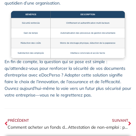
quotidien d’une organisation.
BÉNÉFICE
DESCRIPTION
Sécurité renforcée
Chiffrement et authentification multi-facteurs
Gain de temps
Automatisation des processus de gestion documentaire
Réduction des coûts
Moins de stockage physique, réduction de la paperasse
Satisfaction des employés
Interface conviviale et accès facile
En fin de compte, la question qui se pose est simple :
qu’attendez-vous pour renforcer la sécurité de vos documents
d’entreprise avec eDocPerso ? Adopter cette solution signifie
faire le choix de l’innovation, de l’assurance et de l’efficacité.
Ouvrez aujourd’hui-même la voie vers un futur plus sécurisé pour
votre entreprise—vous ne le regretterez pas.
PRÉCÉDENT
SUIVANT
Comment acheter un fonds de commerce : la méthode juridique pour sécuriser votre acquisition
Attestation de non-emploi : protégez votre entreprise des risques légaux majeurs