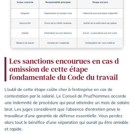
Acteur concerné
Responsabilité principale
Risque encouru
Dirigeant
Organisation du rendez-vous
Indemnité pour procédure irrégulière
Service RH
Envoi de la LRAR conforme
Nullité de la notification de rupture
Salarié
Information sur son absence
Aucun , la procédure suit son cours
Médecin du travail
Constat de l inaptitude
Contestation de l avis médical
Les sanctions encourues en cas d
omission de cette étape
fondamentale du Code du travail
L’oubli de cette étape coûte cher à l’entreprise en cas de
contestation par le salarié. Le Conseil de Prud’hommes accorde
une indemnité de procédure qui peut atteindre un mois de salaire
brut. Les juges considèrent que l’absence d’entretien prive le
travailleur d’une garantie de défense essentielle. Vous perdez
alors tout le bénéfice d’une séparation qui aurait pu être amiable
et rapide.