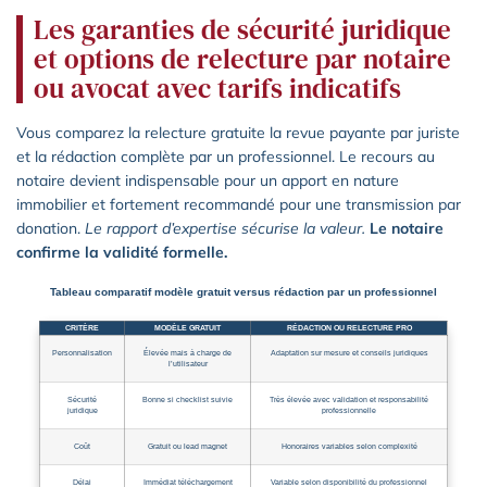
Les garanties de sécurité juridique
et options de relecture par notaire
ou avocat avec tarifs indicatifs
Vous comparez la relecture gratuite la revue payante par juriste
et la rédaction complète par un professionnel. Le recours au
notaire devient indispensable pour un apport en nature
immobilier et fortement recommandé pour une transmission par
donation.
Le rapport d’expertise sécurise la valeur.
Le notaire
confirme la validité formelle.
Tableau comparatif modèle gratuit versus rédaction par un professionnel
CRITÈRE
MODÈLE GRATUIT
RÉDACTION OU RELECTURE PRO
Personnalisation
Élevée mais à charge de
Adaptation sur mesure et conseils juridiques
l’utilisateur
Sécurité
Bonne si checklist suivie
Très élevée avec validation et responsabilité
juridique
professionnelle
Coût
Gratuit ou lead magnet
Honoraires variables selon complexité
Délai
Immédiat téléchargement
Variable selon disponibilité du professionnel