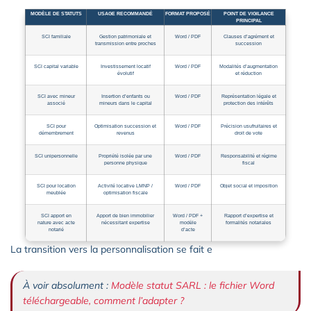
MODÈLE DE STATUTS
USAGE RECOMMANDÉ
FORMAT PROPOSÉ
POINT DE VIGILANCE
PRINCIPAL
SCI familiale
Gestion patrimoniale et
Word / PDF
Clauses d’agrément et
transmission entre proches
succession
SCI capital variable
Investissement locatif
Word / PDF
Modalités d’augmentation
évolutif
et réduction
SCI avec mineur
Insertion d’enfants ou
Word / PDF
Représentation légale et
associé
mineurs dans le capital
protection des intérêts
SCI pour
Optimisation succession et
Word / PDF
Précision usufruitaires et
démembrement
revenus
droit de vote
SCI unipersonnelle
Propriété isolée par une
Word / PDF
Responsabilité et régime
personne physique
fiscal
SCI pour location
Activité locative LMNP /
Word / PDF
Objet social et imposition
meublée
optimisation fiscale
SCI apport en
Apport de bien immobilier
Word / PDF +
Rapport d’expertise et
nature avec acte
nécessitant expertise
modèle
formalités notariales
notarié
d’acte
La transition vers la personnalisation se fait e
À voir absolument :
Modèle statut SARL : le fichier Word
téléchargeable, comment l’adapter ?