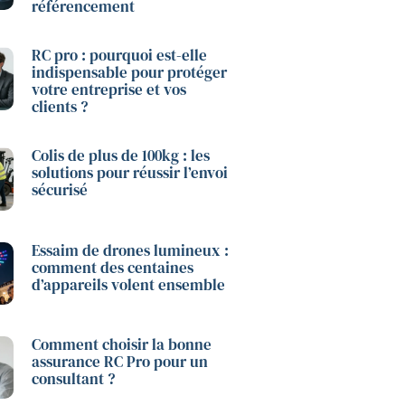
référencement
RC pro : pourquoi est-elle
indispensable pour protéger
votre entreprise et vos
clients ?
Colis de plus de 100kg : les
solutions pour réussir l’envoi
sécurisé
Essaim de drones lumineux :
comment des centaines
d’appareils volent ensemble
Comment choisir la bonne
assurance RC Pro pour un
consultant ?