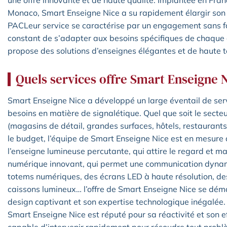
une offre innovante et de haute qualité. Implantée en Fra
Monaco, Smart Enseigne Nice a su rapidement élargir son
PACLeur service se caractérise par un engagement sans fail
constant de s’adapter aux besoins spécifiques de chaque c
propose des solutions d’enseignes élégantes et de haute te
Quels services offre Smart Enseigne 
Smart Enseigne Nice a développé un large éventail de serv
besoins en matière de signalétique. Quel que soit le secteu
(magasins de détail, grandes surfaces, hôtels, restaurants, 
le budget, l’équipe de Smart Enseigne Nice est en mesure
l’enseigne lumineuse percutante, qui attire le regard et m
numérique innovant, qui permet une communication dynam
totems numériques, des écrans LED à haute résolution, des 
caissons lumineux… l’offre de Smart Enseigne Nice se dém
design captivant et son expertise technologique inégalée. 
Smart Enseigne Nice est réputé pour sa réactivité et son e