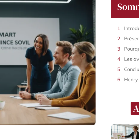
Somm
Présen
Henry
A