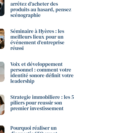
arrêtez d’acheter des
produits au hasard, pensez
scénographie
Séminaire à Hyères : les
meilleurs lieux pour un
événement d’entreprise
réussi
Voix et développement
personnel : comment votre
identité sonore définit votre
leadership
Strategie immobiliere : les 5
piliers pour reussir son
premier investissement
Pourquoi réaliser un