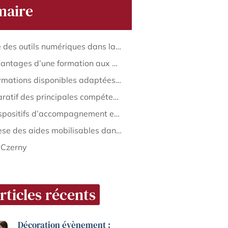
aire
Le rôle des outils numériques dans la transformation des métiers de l’architecture
Les avantages d’une formation aux outils numériques pour les architectes
Les formations disponibles adaptées au secteur de l’architecture
Comparatif des principales compétences numériques à acquérir
Les dispositifs d’accompagnement et les aides à la formation
Synthèse des aides mobilisables dans l’architecture
 Czerny
rticles récents
Décoration évènement :