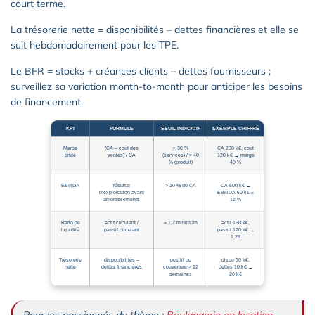
court terme.
La trésorerie nette = disponibilités – dettes financières et elle se
suit hebdomadairement pour les TPE.
Le BFR = stocks + créances clients – dettes fournisseurs ;
surveillez sa variation month-to-month pour anticiper les besoins
de financement.
KPI
FORMULE
SEUIL INDICATIF
EXEMPLE CHIFFRÉ
Marge
(CA – coût des
> 30 %
CA 200 k€, coût
brute
ventes) / CA
(services) / > 40
120 k€ → marge
% (produit)
40 %
EBITDA
résultat
> 10 % du CA
CA 500 k€ →
d’exploitation avant
EBITDA 60 k€ =
amortissements
12 %
Ratio de
actif circulant /
≈ 1,2 minimum
actif 150 k€,
liquidité
passif circulant
passif 120 k€ →
1,25
Trésorerie
disponibilités –
positif ou
dispo 30 k€,
nette
dettes financières
couverture > 12
dettes 10 k€ →
semaines
20 k€
Pour les passionnés du thème :
Boulangerie en location