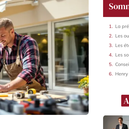
Somm
Consei
Henry
A