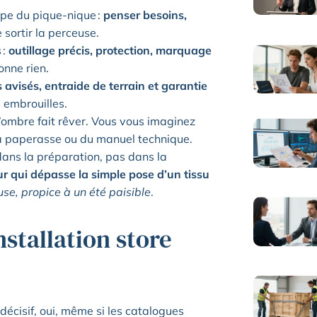
ppe du pique-nique :
penser besoins,
 sortir la perceuse.
 :
outillage précis, protection, marquage
onne rien.
s avisés, entraide de terrain et garantie
s embrouilles.
 d’ombre fait rêver. Vous vous imaginez
 la paperasse ou du manuel technique.
 dans la préparation, pas dans la
ur qui dépasse la simple pose d’un tissu
use, propice à un été paisible
.
nstallation store
décisif, oui, même si les catalogues