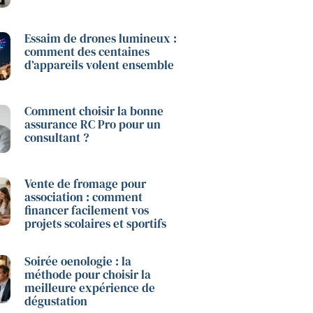
Essaim de drones lumineux :
comment des centaines
d’appareils volent ensemble
Comment choisir la bonne
assurance RC Pro pour un
consultant ?
Vente de fromage pour
association : comment
financer facilement vos
projets scolaires et sportifs
Soirée oenologie : la
méthode pour choisir la
meilleure expérience de
dégustation