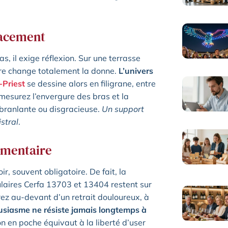
lacement
s, il exige réflexion. Sur une terrasse
ore change totalement la donne.
L’univers
-Priest
se dessine alors en filigrane, entre
mesurez l’envergure des bras et la
on branlante ou disgracieuse.
Un support
stral
.
ementaire
r, souvent obligatoire. De fait, la
mulaires Cerfa 13703 et 13404 restent sur
ez au-devant d’un retrait douloureux, à
usiasme ne résiste jamais longtemps à
n en poche équivaut à la liberté d’user