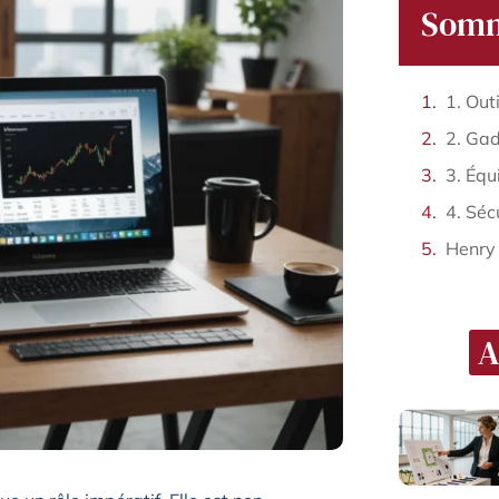
Somm
1. Out
3. Équ
4. Séc
Henry
A