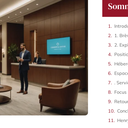
Somm
Introd
1. Brè
Positi
Espace
Conc
Henr