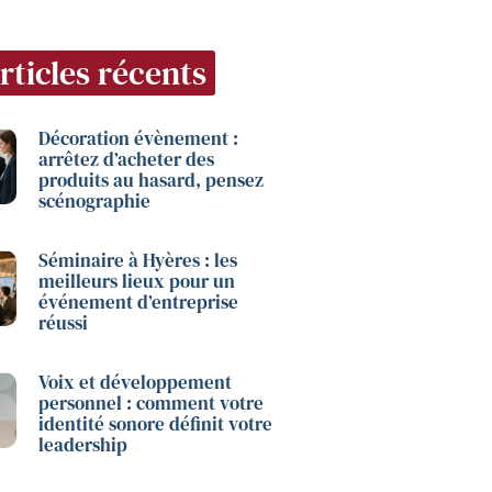
rticles récents
Décoration évènement :
arrêtez d’acheter des
produits au hasard, pensez
scénographie
Séminaire à Hyères : les
meilleurs lieux pour un
événement d’entreprise
réussi
Voix et développement
personnel : comment votre
identité sonore définit votre
leadership