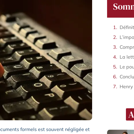
Somm
Défini
Conclu
Henry
A
cuments formels est souvent négligée et