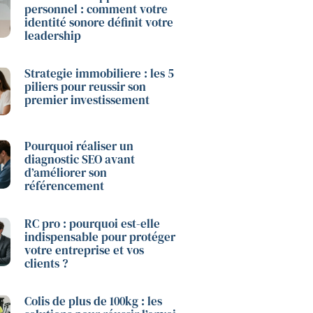
personnel : comment votre
identité sonore définit votre
leadership
Strategie immobiliere : les 5
piliers pour reussir son
premier investissement
Pourquoi réaliser un
diagnostic SEO avant
d’améliorer son
référencement
RC pro : pourquoi est-elle
indispensable pour protéger
votre entreprise et vos
clients ?
Colis de plus de 100kg : les