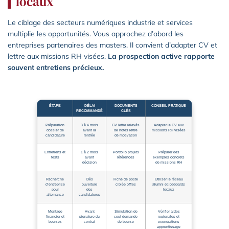
locaux
Le ciblage des secteurs numériques industrie et services
multiplie les opportunités. Vous approchez d’abord les
entreprises partenaires des masters. Il convient d’adapter CV et
lettre aux missions RH visées.
La prospection active rapporte
souvent entretiens précieux.
ÉTAPE
DÉLAI
DOCUMENTS
CONSEIL PRATIQUE
RECOMMANDÉ
CLÉS
Préparation
3 à 4 mois
CV lettre relevés
Adapter le CV aux
dossier de
avant la
de notes lettre
missions RH visées
candidature
rentrée
de motivation
Entretiens et
1 à 2 mois
Portfolio projets
Préparer des
tests
avant
références
exemples concrets
décision
de missions RH
Recherche
Dès
Fiche de poste
Utiliser le réseau
d’entreprise
ouverture
ciblée offres
alumni et jobboards
pour
des
locaux
alternance
candidatures
Montage
Avant
Simulation de
Vérifier aides
financier et
signature du
coût demande
régionales et
bourses
contrat
de bourse
exonérations
apprentissage