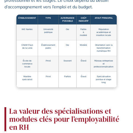
professionnel et les stages. Le choix dépend du besoin
d’accompagnement vers l’emploi et du budget.
ÉTABLISSEMENT
TYPE
ALTERNANCE
COÛT
ATOUT PRINCIPAL
POSSIBLE
INDICATIF
IAE Nantes
Université
Oui
Faible
Réputation
publique
à
académique et
modéré
insertion locale
CNAM Pays
Établissement
Oui
Modéré
Orientation vers la
de la Loire
public
transformation
numérique RH
École de
Privé
Souvent
Élevé
Réseau entreprises
commerce
et
locale
professionnalisation
Mastère
Privé
Parfois
Élevé
Spécialisation
spécialisé
pointue et stage
long
La valeur des spécialisations et
modules clés pour l’employabilité
en RH