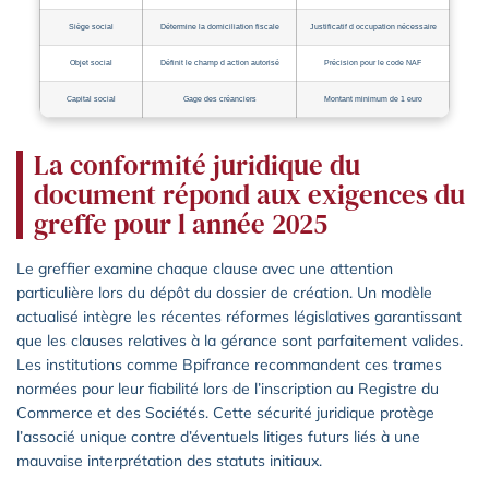
Siège social
Détermine la domiciliation fiscale
Justificatif d occupation nécessaire
Objet social
Définit le champ d action autorisé
Précision pour le code NAF
Capital social
Gage des créanciers
Montant minimum de 1 euro
La conformité juridique du
document répond aux exigences du
greffe pour l année 2025
Le greffier examine chaque clause avec une attention
particulière lors du dépôt du dossier de création. Un modèle
actualisé intègre les récentes réformes législatives garantissant
que les clauses relatives à la gérance sont parfaitement valides.
Les institutions comme Bpifrance recommandent ces trames
normées pour leur fiabilité lors de l’inscription au Registre du
Commerce et des Sociétés. Cette sécurité juridique protège
l’associé unique contre d’éventuels litiges futurs liés à une
mauvaise interprétation des statuts initiaux.