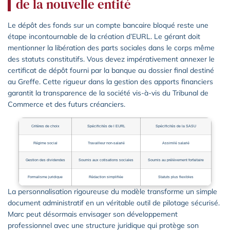
de la nouvelle entité
Le dépôt des fonds sur un compte bancaire bloqué reste une
étape incontournable de la création d’EURL. Le gérant doit
mentionner la libération des parts sociales dans le corps même
des statuts constitutifs. Vous devez impérativement annexer le
certificat de dépôt fourni par la banque au dossier final destiné
au Greffe. Cette rigueur dans la gestion des apports financiers
garantit la transparence de la société vis-à-vis du Tribunal de
Commerce et des futurs créanciers.
Critères de choix
Spécificités de l EURL
Spécificités de la SASU
Régime social
Travailleur non-salarié
Assimilé salarié
Gestion des dividendes
Soumis aux cotisations sociales
Soumis au prélèvement forfaitaire
Formalisme juridique
Rédaction simplifiée
Statuts plus flexibles
La personnalisation rigoureuse du modèle transforme un simple
document administratif en un véritable outil de pilotage sécurisé.
Marc peut désormais envisager son développement
professionnel avec une structure juridique qui protège son