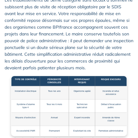
subissent plus de visite de réception obligatoire par le SDIS
avant leur mise en service. Votre responsabilité de mise en
conformité repose désormais sur vos propres épaules, même si
des organismes comme BPIfrance accompagnent souvent ces
projets dans leur financement. Le maire conserve toutefois son
pouvoir de police administrative : il peut demander une inspection
ponctuelle si un doute sérieux plane sur la sécurité de votre
bâtiment. Cette simplification administrative réduit radicalement
les délais d’ouverture pour les commerces de proximité qui
devaient parfois patienter plusieurs mois.
TYPE DE CONTRÔLE
PÉRIODICITÉ
INTERVENANT
RISQUE ENCOURU
CONSEILLÉE
REQUIS
Installation électrique
Tous les ans
Organisme agréé
Incendie et refus
assurance
Système d’alarme
Tous les 6 mois
Technicien
Défaut d’évacuation
type 4
spécialisé
public
Moyens d’extinction
Annuel
Expert incendie
Amende de 4ème
classe
Accessibilité PMR
Permanent
Exploitant du site
Fermeture administrative