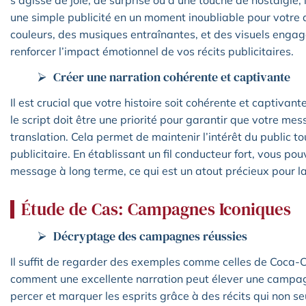
s’agisse de joie, de surprise ou d’une touche de nostalgie
une simple publicité en un moment inoubliable pour votre a
couleurs, des musiques entraînantes, et des visuels enga
renforcer l’impact émotionnel de vos récits publicitaires.
Créer une narration cohérente et captivante
Il est crucial que votre histoire soit cohérente et captivant
le script doit être une priorité pour garantir que votre me
translation. Cela permet de maintenir l’intérêt du public 
publicitaire. En établissant un fil conducteur fort, vous pou
message à long terme, ce qui est un atout précieux pour 
Étude de Cas: Campagnes Iconiques
Décryptage des campagnes réussies
Il suffit de regarder des exemples comme celles de Coca-
comment une excellente narration peut élever une campag
percer et marquer les esprits grâce à des récits qui non 