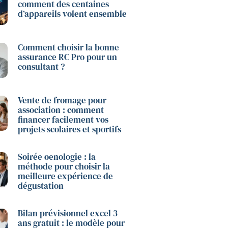
comment des centaines
d’appareils volent ensemble
Comment choisir la bonne
assurance RC Pro pour un
consultant ?
Vente de fromage pour
association : comment
financer facilement vos
projets scolaires et sportifs
Soirée oenologie : la
méthode pour choisir la
meilleure expérience de
dégustation
Bilan prévisionnel excel 3
ans gratuit : le modèle pour