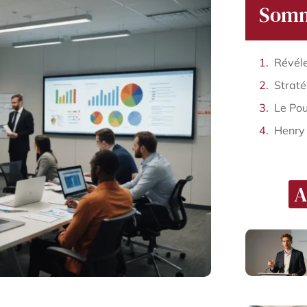
Somm
Révéle
Henry
A