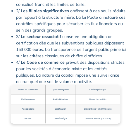
consolidé franchit les limites de taille.
2/
Les filiales significatives
obéissent à des seuils réduits
par rapport à la structure mère. La loi Pacte a instauré ces
contrôles spécifiques pour sécuriser les flux financiers au
sein des grands groupes.
3/
Le secteur associatif
conserve une obligation de
certification dès que les subventions publiques dépassent
153 000 euros. La transparence de l argent public prime ici
sur les critères classiques de chiffre d affaires.
4/
Le Code de commerce
prévoit des dispositions strictes
pour les sociétés d économie mixte et les entités
publiques. La nature du capital impose une surveillance
accrue quel que soit le volume d activité.
Nature de la structure
Type d obligation
Critère spécifique
Petits groupes
Audit obligatoire
Cumul des entités
Associations
Certification
Subventions > 153 000 euros
Filiales
Contrôle légal
Plafonds réduits (Loi Pacte)