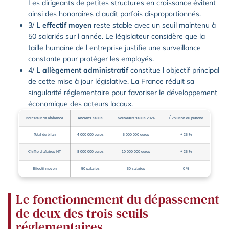
Les dirigeants de petites structures en croissance évitent
ainsi des honoraires d audit parfois disproportionnés.
3/
L effectif moyen
reste stable avec un seuil maintenu à
50 salariés sur l année. Le législateur considère que la
taille humaine de l entreprise justifie une surveillance
constante pour protéger les employés.
4/
L allègement administratif
constitue l objectif principal
de cette mise à jour législative. La France réduit sa
singularité réglementaire pour favoriser le développement
économique des acteurs locaux.
Indicateur de référence
Anciens seuils
Nouveaux seuils 2024
Évolution du plafond
Total du bilan
4 000 000 euros
5 000 000 euros
+ 25 %
Chiffre d affaires HT
8 000 000 euros
10 000 000 euros
+ 25 %
Effectif moyen
50 salariés
50 salariés
0 %
Le fonctionnement du dépassement
de deux des trois seuils
réglementaires