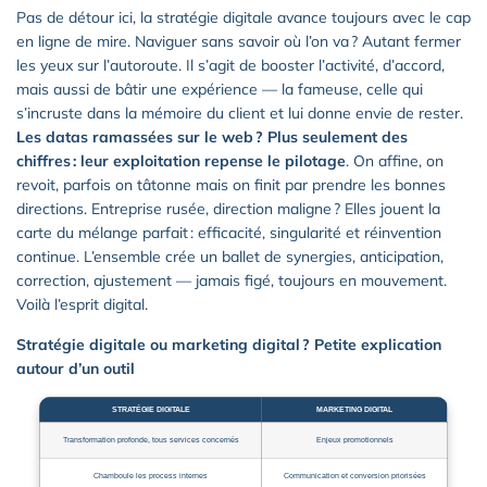
Pas de détour ici, la stratégie digitale avance toujours avec le cap
en ligne de mire. Naviguer sans savoir où l’on va ? Autant fermer
les yeux sur l’autoroute. Il s’agit de booster l’activité, d’accord,
mais aussi de bâtir une expérience — la fameuse, celle qui
s’incruste dans la mémoire du client et lui donne envie de rester.
Les datas ramassées sur le web ? Plus seulement des
chiffres : leur exploitation repense le pilotage
. On affine, on
revoit, parfois on tâtonne mais on finit par prendre les bonnes
directions. Entreprise rusée, direction maligne ? Elles jouent la
carte du mélange parfait : efficacité, singularité et réinvention
continue. L’ensemble crée un ballet de synergies, anticipation,
correction, ajustement — jamais figé, toujours en mouvement.
Voilà l’esprit digital.
Stratégie digitale ou marketing digital ? Petite explication
autour d’un outil
STRATÉGIE DIGITALE
MARKETING DIGITAL
Transformation profonde, tous services concernés
Enjeux promotionnels
Chamboule les process internes
Communication et conversion priorisées