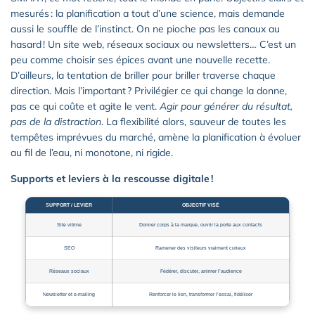
mesurés : la planification a tout d’une science, mais demande
aussi le souffle de l’instinct. On ne pioche pas les canaux au
hasard ! Un site web, réseaux sociaux ou newsletters… C’est un
peu comme choisir ses épices avant une nouvelle recette.
D’ailleurs, la tentation de briller pour briller traverse chaque
direction. Mais l’important ? Privilégier ce qui change la donne,
pas ce qui coûte et agite le vent.
Agir pour générer du résultat,
pas de la distraction
. La flexibilité alors, sauveur de toutes les
tempêtes imprévues du marché, amène la planification à évoluer
au fil de l’eau, ni monotone, ni rigide.
Supports et leviers à la rescousse digitale !
SUPPORT / LEVIER
OBJECTIF VISÉ
Site vitrine
Donner corps à la marque, ouvrir la porte aux contacts
SEO
Ramener des visiteurs vraiment curieux
Réseaux sociaux
Fédérer, discuter, animer l’audience
Newsletter et e-mailing
Renforcer le lien, transformer l’essai, fidéliser