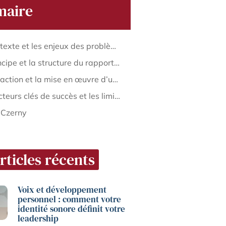
aire
Le contexte et les enjeux des problèmes récurrents en entreprise
Le principe et la structure du rapport 8D
La rédaction et la mise en œuvre d’un rapport 8D efficace
Les facteurs clés de succès et les limites du rapport 8D
 Czerny
rticles récents
Voix et développement
personnel : comment votre
identité sonore définit votre
leadership