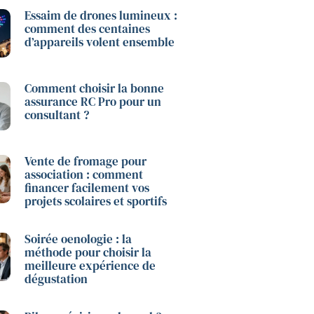
Essaim de drones lumineux :
comment des centaines
d’appareils volent ensemble
Comment choisir la bonne
assurance RC Pro pour un
consultant ?
Vente de fromage pour
association : comment
financer facilement vos
projets scolaires et sportifs
Soirée oenologie : la
méthode pour choisir la
meilleure expérience de
dégustation