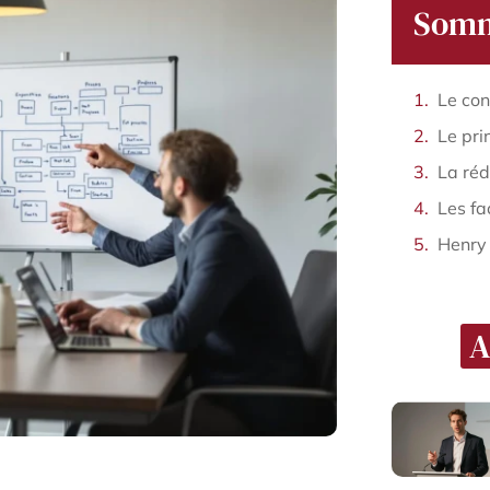
Somm
Henry
A