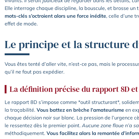
vivants.
Il serait judicieux de regarder dans les détails, c
Elle interroge chaque discipline, la bouscule, et brosse u
mots-clés s’octroient alors une force inédite
, celle d’une 
effet de mode.
Le principe et la structure 
Vous êtes tenté d’aller vite, n’est-ce pas, mais le processu
qu’il ne faut pas expédier.
La définition précise du rapport 8D et
Le rapport 8D s’impose comme *outil structurant*, solidem
la traçabilité.
Vous battez en brèche l’amateurisme
en exp
chaque décision noir sur blanc. La pression de l’urgence cè
le ressentez dès le premier point.
Aucune zone floue n’a s
méthodiquement.
Vous facilitez alors la remontée d’infor