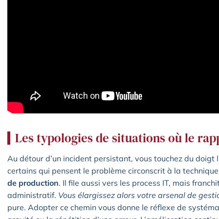
Les typologies de situations où le rap
Au détour d’un incident persistant, vous touchez du doigt 
certains qui pensent le problème circonscrit à la technique
de production
. Il file aussi vers les process IT, mais franc
administratif.
Vous élargissez alors votre arsenal de gesti
pure. Adopter ce chemin vous donne le réflexe de systémati