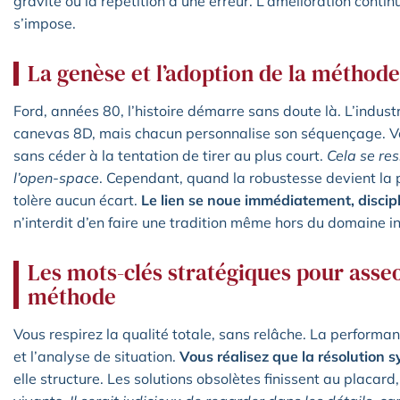
gravité ou la répétition d’une erreur. L’amélioration contin
s’impose.
La genèse et l’adoption de la méthode
Ford, années 80, l’histoire démarre sans doute là. L’industr
canevas 8D, mais chacun personnalise son séquençage. Vo
sans céder à la tentation de tirer au plus court.
Cela se res
l’open-space
. Cependant, quand la robustesse devient la p
tolère aucun écart.
Le lien se noue immédiatement, discipli
n’interdit d’en faire une tradition même hors du domaine in
Les mots-clés stratégiques pour asseoi
méthode
Vous respirez la qualité totale, sans relâche. La performa
et l’analyse de situation.
Vous réalisez que la résolution s
elle structure. Les solutions obsolètes finissent au placar