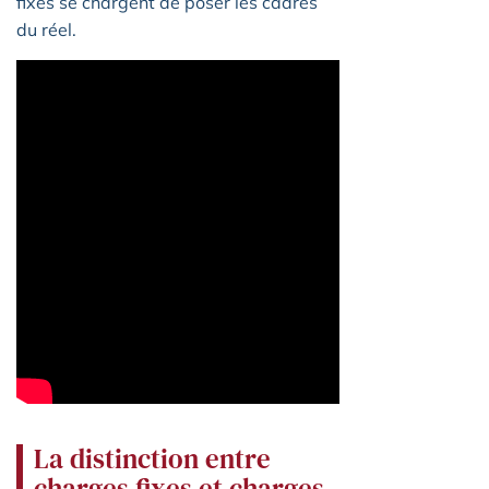
fixes se chargent de poser les cadres
du réel.
La distinction entre
charges fixes et charges