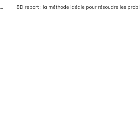
trepreneur bilan prévisionnel : les étapes pour réussir l’exercice financier
8D report : la méthode idéale pour résoudre les prob