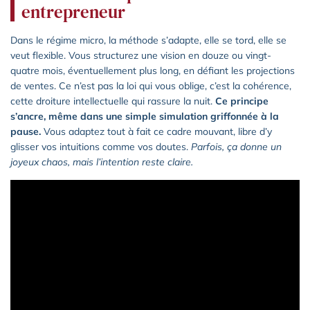
entrepreneur
Dans le régime micro, la méthode s’adapte, elle se tord, elle se
veut flexible. Vous structurez une vision en douze ou vingt-
quatre mois, éventuellement plus long, en défiant les projections
de ventes. Ce n’est pas la loi qui vous oblige, c’est la cohérence,
cette droiture intellectuelle qui rassure la nuit.
Ce principe
s’ancre, même dans une simple simulation griffonnée à la
pause.
Vous adaptez tout à fait ce cadre mouvant, libre d’y
glisser vos intuitions comme vos doutes.
Parfois, ça donne un
joyeux chaos, mais l’intention reste claire.