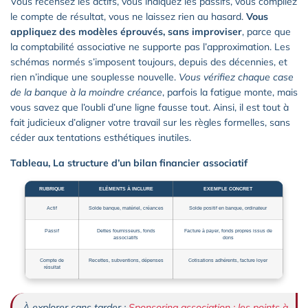
Vous recensez les actifs, vous indiquez les passifs, vous compilez
le compte de résultat, vous ne laissez rien au hasard.
Vous
appliquez des modèles éprouvés, sans improviser
, parce que
la comptabilité associative ne supporte pas l’approximation. Les
schémas normés s’imposent toujours, depuis des décennies, et
rien n’indique une souplesse nouvelle.
Vous vérifiez chaque case
de la banque à la moindre créance
, parfois la fatigue monte, mais
vous savez que l’oubli d’une ligne fausse tout. Ainsi, il est tout à
fait judicieux d’aligner votre travail sur les règles formelles, sans
céder aux tentations esthétiques inutiles.
Tableau, La structure d’un bilan financier associatif
RUBRIQUE
ELÉMENTS À INCLURE
EXEMPLE CONCRET
Actif
Solde banque, matériel, créances
Solde positif en banque, ordinateur
Passif
Dettes fournisseurs, fonds
Facture à payer, fonds propres issus de
associatifs
dons
Compte de
Recettes, subventions, dépenses
Cotisations adhérents, facture loyer
résultat
À explorer sans tarder :
Sponsoring association : les points à