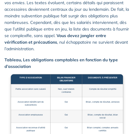
vos envies
. Les textes évoluent, certains détails qui paraissent
accessoires deviennent centraux du jour au lendemain. De fait, la
moindre subvention publique fait surgir des obligations plus
nombreuses. Cependant, dès que les salariés interviennent, dès
que l’utilité publique entre en jeu, la liste des documents à fournir
se complexifie, sans appel.
Vous devez jongler entre
vérification et précautions
, nul échappatoire ne survient devant
l’administration.
Tableau, Les obligations comptables en fonction du type
d’association
TYPE D’ASSOCIATION
BILAN FINANCIER
DOCUMENTS À PRÉSENTER
OBLIGATOIRE
Petite association sans salarié
Non, sauf statuts
Compte de résultat simplifié
contraires
Association bénéficiant de
Oui
Bilan, compte de résultat, annexes
subventions
Association employeuse
Oui
Bilan, compte de résultat, bilan
social
Association reconnue d’utilité
Oui
Bilan complet, comptes annuels
publique
certifiés