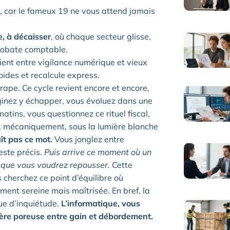
, car le fameux 19 ne vous attend jamais
, à décaisser
, où chaque secteur glisse,
robate comptable.
vient entre vigilance numérique et vieux
roides et recalcule express.
trape. Ce cycle revient encore et encore,
ginez y échapper, vous évoluez dans une
matins, vous questionnez ce rituel fiscal,
es, mécaniquement, sous la lumière blanche
ît pas ce mot.
Vous jonglez entre
este précis.
Puis arrive ce moment où un
eux que vous voudrez repousser.
Cette
s cherchez ce point d’équilibre où
cément sereine mais maîtrisée. En bref, la
ue d’inquiétude.
L’informatique, vous
tière poreuse entre gain et débordement.