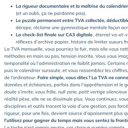
La rigueur documentaire et la maîtrise du calendrier
(et un oubli, ça ne pardonne pas).
Le puzzle permanent entre TVA collectée, déductible
dérape, réclame une gymnastique mentale façon ac
La check-list finale sur CA3 digitale
, éternel va-et-
réflexes d’archive papier, histoire de limiter sueurs f
La TVA mensuelle, vous pourriez la fuir, mais elle vous rat
méthodes en main ou pas, tension inscrite. Vous vous ima
temporalité où l’administration ne faiblit jamais. Certains 
puis le calendrier sursaute, et vous rassemblez les chiffr
de l’ordinateur.
Faire simple, vous dites ? La TVA ne conna
données et échéances, parfois dans l’appréhension et le g
doute s’invite, vous frôle, null zone, petit vertige silenci
réalité pèse, elle ne se dissimule plus. Vous continuez, vou
disciplines et outils tracent la voie d’une gestion, pas for
rigueur, pour une fois, devient source d’apaisement plus q
l’utilisez pour gagner du temps mais vous sentez la fron
La tache n’est jamais neutre, car chaque numéro compte.