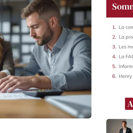
Somm
Infor
Henry
A