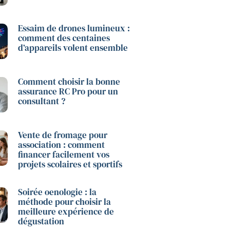
Essaim de drones lumineux :
comment des centaines
d’appareils volent ensemble
Comment choisir la bonne
assurance RC Pro pour un
consultant ?
Vente de fromage pour
association : comment
financer facilement vos
projets scolaires et sportifs
Soirée oenologie : la
méthode pour choisir la
meilleure expérience de
dégustation