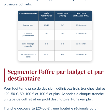
plusieurs coffrets.
PERSONNALISATION
COÛT
PRODUCTION
DATE LIMITE
ADDITIONNEL
(JOURS)
COMMANDE (NOËL)
(€)
Gravure bois
15–40
5–7
15 décembre
Étiquette
3–8
3–5
18 décembre
personnalisée
Carte message
1–3
2–3
20 décembre
imprimée
Pack luxe (ruban +
8–25
4–6
16 décembre
boîte)
Segmenter l’offre par budget et par
destinataire
Pour faciliter la prise de décision, définissez trois tranches claires
: 20–50 €, 50–100 € et 100 € et plus. Associez à chaque tranche
un type de coffret et un profil destinataire. Par exemple :
Tranche découverte (20–50 €) : une bouteille régionale ou un