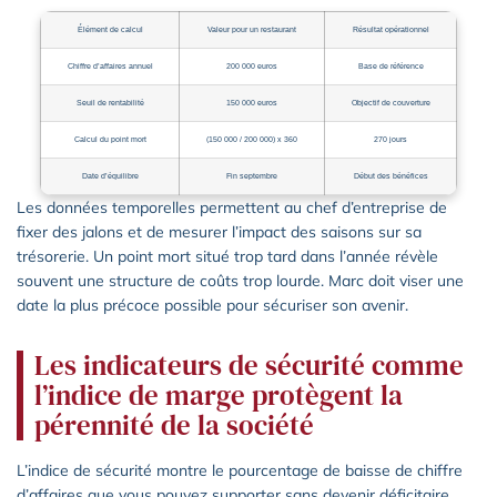
Élément de calcul
Valeur pour un restaurant
Résultat opérationnel
Chiffre d’affaires annuel
200 000 euros
Base de référence
Seuil de rentabilité
150 000 euros
Objectif de couverture
Calcul du point mort
(150 000 / 200 000) x 360
270 jours
Date d’équilibre
Fin septembre
Début des bénéfices
Les données temporelles permettent au chef d’entreprise de
fixer des jalons et de mesurer l’impact des saisons sur sa
trésorerie. Un point mort situé trop tard dans l’année révèle
souvent une structure de coûts trop lourde. Marc doit viser une
date la plus précoce possible pour sécuriser son avenir.
Les indicateurs de sécurité comme
l’indice de marge protègent la
pérennité de la société
L’indice de sécurité montre le pourcentage de baisse de chiffre
d’affaires que vous pouvez supporter sans devenir déficitaire.