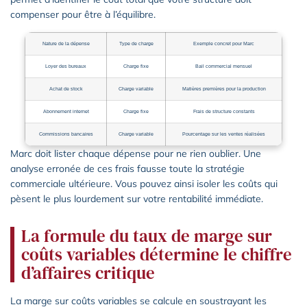
compenser pour être à l’équilibre.
Nature de la dépense
Type de charge
Exemple concret pour Marc
Loyer des bureaux
Charge fixe
Bail commercial mensuel
Achat de stock
Charge variable
Matières premières pour la production
Abonnement internet
Charge fixe
Frais de structure constants
Commissions bancaires
Charge variable
Pourcentage sur les ventes réalisées
Marc doit lister chaque dépense pour ne rien oublier. Une
analyse erronée de ces frais fausse toute la stratégie
commerciale ultérieure. Vous pouvez ainsi isoler les coûts qui
pèsent le plus lourdement sur votre rentabilité immédiate.
La formule du taux de marge sur
coûts variables détermine le chiffre
d’affaires critique
La marge sur coûts variables se calcule en soustrayant les