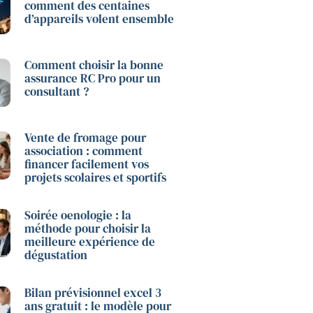
comment des centaines
d’appareils volent ensemble
Comment choisir la bonne
assurance RC Pro pour un
consultant ?
Vente de fromage pour
association : comment
financer facilement vos
projets scolaires et sportifs
Soirée oenologie : la
méthode pour choisir la
meilleure expérience de
dégustation
Bilan prévisionnel excel 3
ans gratuit : le modèle pour