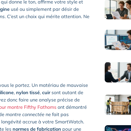
e qui donne le ton, affirme votre style et
igine
usé ou simplement par désir de
ons
. C’est un choix qui mérite attention. Ne
 vous le portez. Un matériau de mauvaise
ilicone
,
nylon tissé
,
cuir
sont autant de
vez donc faire une analyse précise de
our montre Fifthy Fathoms
ont démontré
 de
montre connectée
ne fait pas
e longévité accrue à votre SmartWatch.
te les
normes de fabrication
pour une