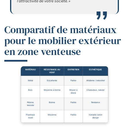
l’attractivité de votre société. »
Comparatif de matériaux
pour le mobilier extérieur
en zone venteuse
MATÉRIAU
RÉSISTANCE AU
ENTRETIEN
ESTHÉTIQUE
VENT
Métal
Excellente
Faible
Moderne / industriel
Bois
Moyenne à bonne
Moyen à
Chaleureux, naturel
élevé
Résine
Bonne
Faible
Tendance
tressée
Plastique
Moyenne
Faible
Variable selon
lourd
design