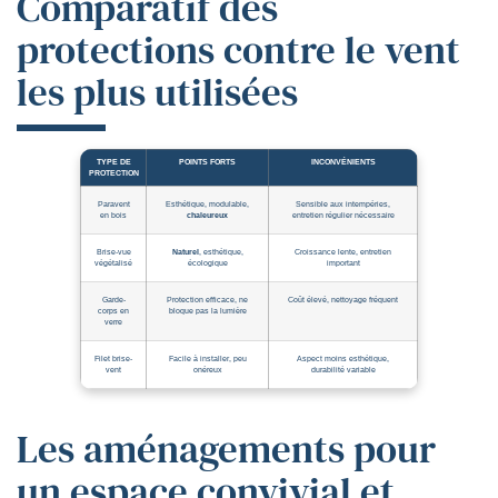
Comparatif des
protections contre le vent
les plus utilisées
TYPE DE
POINTS FORTS
INCONVÉNIENTS
PROTECTION
Paravent
Esthétique, modulable,
Sensible aux intempéries,
en bois
chaleureux
entretien régulier nécessaire
Brise-vue
Naturel
, esthétique,
Croissance lente, entretien
végétalisé
écologique
important
Garde-
Protection efficace, ne
Coût élevé, nettoyage fréquent
corps en
bloque pas la lumière
verre
Filet brise-
Facile à installer, peu
Aspect moins esthétique,
vent
onéreux
durabilité variable
Les aménagements pour
un espace convivial et