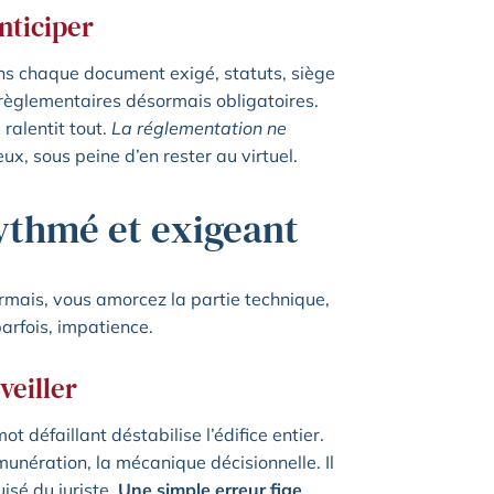
nticiper
s chaque document exigé, statuts, siège
es règlementaires désormais obligatoires.
 ralentit tout.
La réglementation ne
ux, sous peine d’en rester au virtuel.
ythmé et exigeant
sormais, vous amorcez la partie technique,
parfois, impatience.
veiller
t défaillant déstabilise l’édifice entier.
munération, la mécanique décisionnelle. Il
uisé du juriste.
Une simple erreur fige