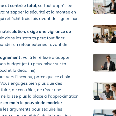
e et contrôle total
, surtout appréciée
autant zapper la sécurité et la montée en
i réfléchit trois fois avant de signer, non
mmatriculation, exige une vigilance de
e dans les statuts peut tout figer
demander un retour extérieur avant de
mpagnement
: voilà le réflexe à adopter
 son budget (et tu peux miser sur ta
ood et la deadline).
t vers l’inconnu, parce que ce choix
t. Vous engagez bien plus que des
aire, de contrôler, de rêver une
 ne laisse plus la place à l’approximation,
z en main le pouvoir de modeler
ie les arguments pour séduire les
ion du risque maîtrisé, de la transition