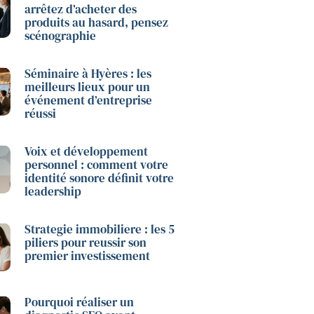
arrêtez d’acheter des
produits au hasard, pensez
scénographie
Séminaire à Hyères : les
meilleurs lieux pour un
événement d’entreprise
réussi
Voix et développement
personnel : comment votre
identité sonore définit votre
leadership
Strategie immobiliere : les 5
piliers pour reussir son
premier investissement
Pourquoi réaliser un