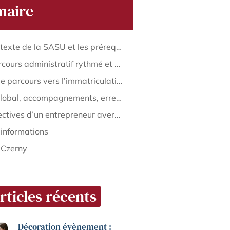
aire
Le contexte de la SASU et les prérequis à examiner
Un parcours administratif rythmé et exigeant
L’ultime parcours vers l’immatriculation
Coût global, accompagnements, erreurs, pièges du processus
Perspectives d’un entrepreneur averti en 2025
’informations
 Czerny
rticles récents
Décoration évènement :