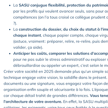
La
SASU conjugue flexibilité, protection du patrimoin
par les profils qui veulent avancer seuls, sans pour 
compétences (on l’a tous croisé ce collègue prudent qu
?).
La
construction du dossier, du choix du statut à l’i
chaque instant
, chaque papier compte, chaque virgul
(astuce, vraiment : préparer, relire, re-relire, puis 
valider, ça aide).
Anticiper les coûts, comparer les solutions d’acco
pour ne pas subir le stress administratif ou exploser
débrouillardise ou appeler un expert, c’est selon le m
Créer votre société en 2025 demande plus qu’un simple sau
technique engage votre vision, la solidifie dans le présen
documents ou une signature, vous engagez votre façon de f
organisation enfin souple et sécurisante à la fois. L’époque
car chaque détail trahit de grandes différences.
Vous tene
l’architecture de votre aventure.
En effet, la SASU multipl
solitaires, les exigeants, voire tous ceux frottés à la quest