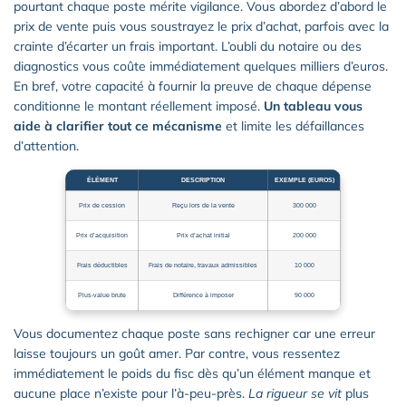
pourtant chaque poste mérite vigilance. Vous abordez d’abord le
prix de vente puis vous soustrayez le prix d’achat, parfois avec la
crainte d’écarter un frais important. L’oubli du notaire ou des
diagnostics vous coûte immédiatement quelques milliers d’euros.
En bref, votre capacité à fournir la preuve de chaque dépense
conditionne le montant réellement imposé.
Un tableau vous
aide à clarifier tout ce mécanisme
et limite les défaillances
d’attention.
ÉLÉMENT
DESCRIPTION
EXEMPLE (EUROS)
Prix de cession
Reçu lors de la vente
300 000
Prix d’acquisition
Prix d’achat initial
200 000
Frais déductibles
Frais de notaire, travaux admissibles
10 000
Plus-value brute
Différence à imposer
90 000
Vous documentez chaque poste sans rechigner car une erreur
laisse toujours un goût amer. Par contre, vous ressentez
immédiatement le poids du fisc dès qu’un élément manque et
aucune place n’existe pour l’à-peu-près.
La rigueur se vit
plus