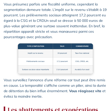
Vous présumez parfois une fiscalité uniforme, cependant la
segmentation demeure totale. L’impôt sur le revenu s’établit à 19
pourcent. Les prélèvements sociaux atteignent 17,2 pourcent eu
égard à la CSG et la CRDUn seuil se dresse à 50 000 euros de
plus-value générant une surtaxe souvent inattendue. En bref, la
répartition apparaît stricte et vous manœuvrez parmi ces
pourcentages avec précaution.
TYPE D’IMPOSITION
TAUX
COMMENTAIRE
Impôt sur le revenu
19 pourcent
Taux fixe national
Prélèvements sociaux
17,2 pourcent
CSG, CRDS, etc.
Surtaxe sur plus-value importante
2 à 6 pourcent
Au-delà d’un seuil
Vous surveillez l’annonce d’une réforme car tout peut être remis
en cause. La temporalité s’affiche comme un pilier, ainsi la durée
de détention du bien influe énormément.
Vous réagissez vite
et
évitez la moindre inertie.
Les abattements et exonérations