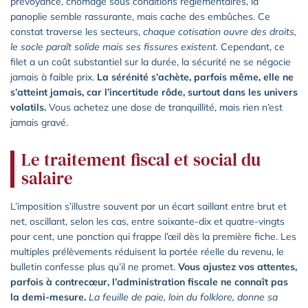
prévoyance, chômage sous conditions réglementaires, la
panoplie semble rassurante, mais cache des embûches. Ce
constat traverse les secteurs,
chaque cotisation ouvre des droits,
le socle paraît solide mais ses fissures existent.
Cependant, ce
filet a un coût substantiel sur la durée, la sécurité ne se négocie
jamais à faible prix.
La sérénité s’achète, parfois même, elle ne
s’atteint jamais, car l’incertitude rôde, surtout dans les univers
volatils.
Vous achetez une dose de tranquillité, mais rien n’est
jamais gravé.
Le traitement fiscal et social du
salaire
L’imposition s’illustre souvent par un écart saillant entre brut et
net, oscillant, selon les cas, entre soixante-dix et quatre-vingts
pour cent, une ponction qui frappe l’œil dès la première fiche. Les
multiples prélèvements réduisent la portée réelle du revenu, le
bulletin confesse plus qu’il ne promet.
Vous ajustez vos attentes,
parfois à contrecœur, l’administration fiscale ne connaît pas
la demi-mesure.
La feuille de paie, loin du folklore, donne sa