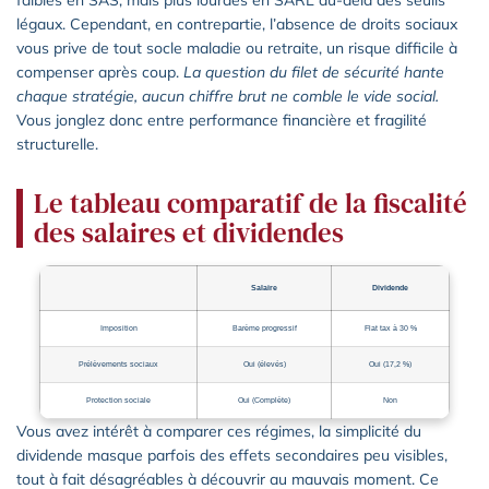
faibles en SAS, mais plus lourdes en SARL au-delà des seuils
légaux. Cependant, en contrepartie, l’absence de droits sociaux
vous prive de tout socle maladie ou retraite, un risque difficile à
compenser après coup.
La question du filet de sécurité hante
chaque stratégie, aucun chiffre brut ne comble le vide social.
Vous jonglez donc entre performance financière et fragilité
structurelle.
Le tableau comparatif de la fiscalité
des salaires et dividendes
Salaire
Dividende
Imposition
Barème progressif
Flat tax à 30 %
Prélèvements sociaux
Oui (élevés)
Oui (17,2 %)
Protection sociale
Oui (Complète)
Non
Vous avez intérêt à comparer ces régimes, la simplicité du
dividende masque parfois des effets secondaires peu visibles,
tout à fait désagréables à découvrir au mauvais moment. Ce