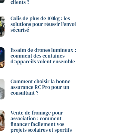
clients ?
Colis de plus de 100kg : les
solutions pour réussir l’envoi
sécurisé
Essaim de drones lumineux :
comment des centaines
d’appareils volent ensemble
Comment choisir la bonne
assurance RC Pro pour un
consultant ?
Vente de fromage pour
association : comment
financer facilement vos
projets scolaires et sportifs