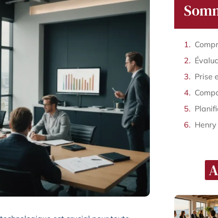
Somm
Planif
Henry
A