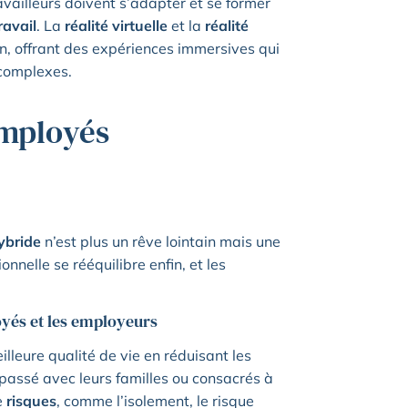
vailleurs doivent s’adapter et se former
ravail
. La
réalité virtuelle
et la
réalité
on, offrant des expériences immersives qui
 complexes.
employés
hybride
n’est plus un rêve lointain mais une
onnelle se rééquilibre enfin, et les
oyés et les employeurs
lleure qualité de vie en réduisant les
passé avec leurs familles ou consacrés à
e
risques
, comme l’isolement, le risque