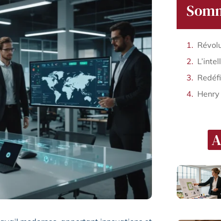
Somm
Redéfi
Henry
A